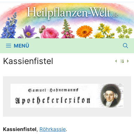
MENÜ
Kassienfistel
Kas­si­en­fis­tel
,
Röhr­k­as­sie
.