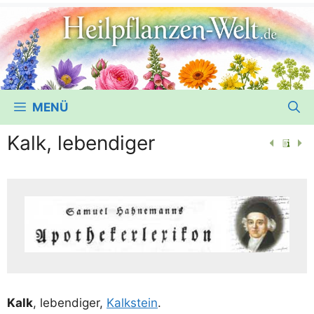
MENÜ
Kalk, lebendiger
Kalk
, leben­di­ger,
Kalk­stein
.