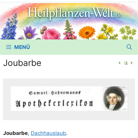
MENÜ
Joubarbe
Joubar­be
,
Dach­haus­laub
.