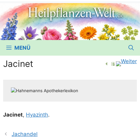
MENÜ
Jacinet
Jaci­n­et
,
Hya­zinth
.
Jachandel