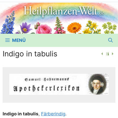
MENÜ
Indigo in tabulis
Indi­go in tabu­lis
,
Fär­ber­in­dig
.