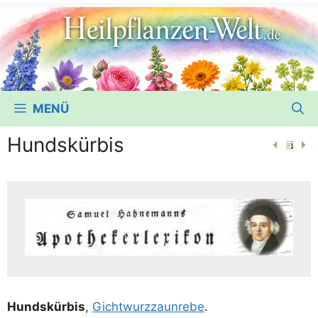
MENÜ
Hundskürbis
Hunds­kür­bis
,
Gicht­wurz­zaun­re­be
.