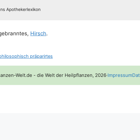
 gebrann­tes,
Hirsch
.
r
philosophisch präparirtes
lanzen-Welt.de - die Welt der Heilpflanzen, 2026
·
Impressum
Dat