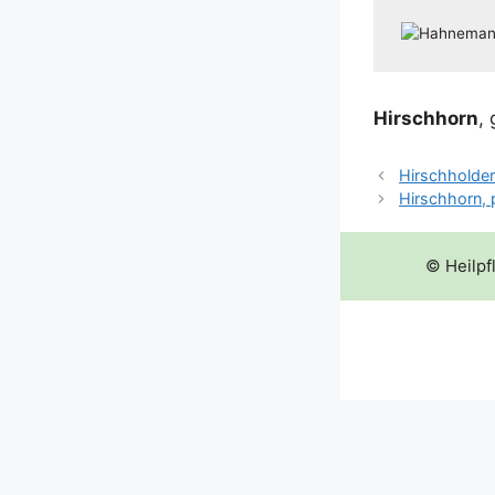
Hirsch­horn
,
Hirschholde
Hirschhorn, 
© Heilpf