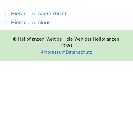
Hieracium macrorrhizon
Hieracium minus
© Heilpflanzen-Welt.de - die Welt der Heilpflanzen,
2026
·
Impressum
Datenschutz