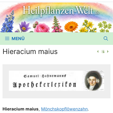
MENÜ
Hieracium maius
Hiera­ci­um mai­us
,
Mönchs­kopf­lö­wen­zahn
.