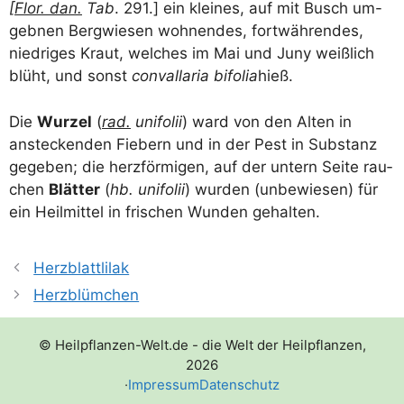
[
Flor. dan.
Tab
. 291.] ein klei­nes, auf mit Busch um-
geb­nen Berg­wie­sen woh­nen­des, fort­wäh­ren­des,
nied­ri­ges Kraut, wel­ches im Mai und Juny weiß­lich
blüht, und sonst
con­vall­aria bifo­lia
hieß.
Die
Wur­zel
(
rad.
uni­fo­lii
) ward von den Alten in
anste­cken­den Fie­bern und in der Pest in Sub­stanz
gege­ben; die herz­för­mi­gen, auf der untern Sei­te rau­
chen
Blät­ter
(
hb. uni­fo­lii
) wur­den (unbe­wie­sen) für
ein Heil­mit­tel in fri­schen Wun­den gehalten.
Herzblattlilak
Herzblümchen
© Heilpflanzen-Welt.de - die Welt der Heilpflanzen,
2026
·
Impressum
Datenschutz