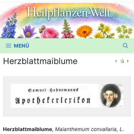
MENÜ
Herzblattmaiblume
Herz­blatt­mai­blu­me
,
Mai­an­the­mum con­vall­aria, L.