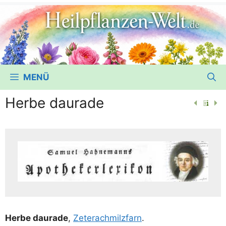
MENÜ
Herbe daurade
Her­be dau­ra­de
,
Zeter­ach­milz­farn
.