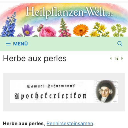
MENÜ
Herbe aux perles
Her­be aux per­les
,
Perl­hir­se­stein­sa­men
.