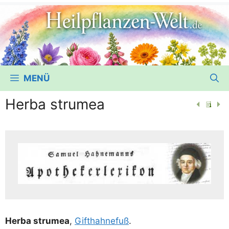
MENÜ
Herba strumea
Her­ba stru­mea
,
Gift­hahne­fuß
.