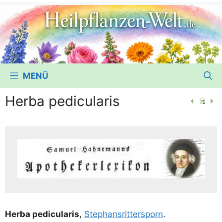
MENÜ
Herba pedicularis
Her­ba pedi­cu­la­ris
,
Ste­phans­rit­ter­sporn
.