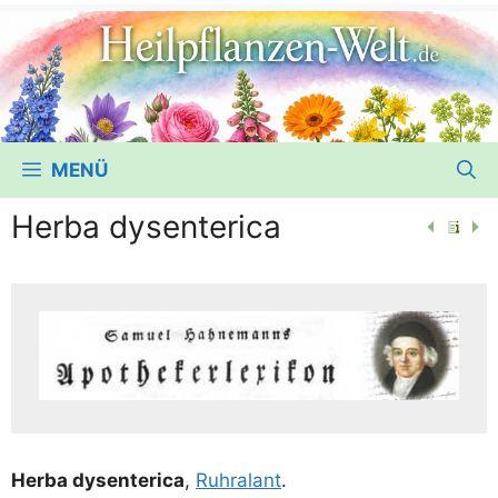
MENÜ
Herba dysenterica
Her­ba dys­en­te­ri­ca
,
Ruhr­alant
.