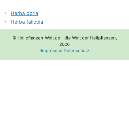
Herba doria
Herba fallopia
© Heilpflanzen-Welt.de - die Welt der Heilpflanzen,
2026
·
Impressum
Datenschutz