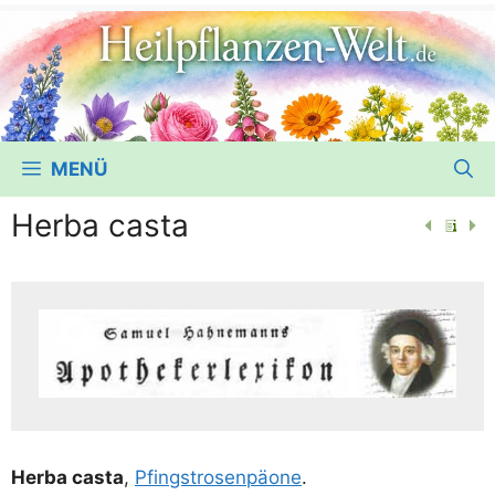
MENÜ
Herba casta
Her­ba cas­ta
,
Pfingst­ro­sen­päo­ne
.