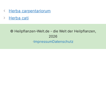
Herba carpentariorum
Herba cati
© Heilpflanzen-Welt.de - die Welt der Heilpflanzen,
2026
·
Impressum
Datenschutz