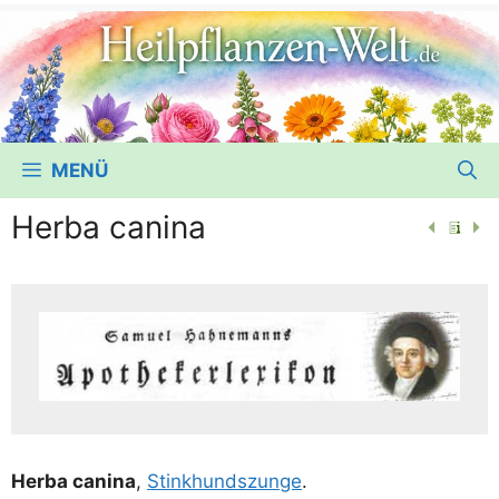
MENÜ
Herba canina
Her­ba cani­na
,
Stink­hunds­zun­ge
.