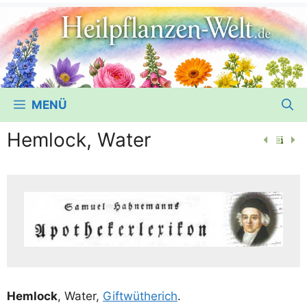
MENÜ
Hemlock, Water
Hem­lock
, Water,
Gift­wüt­he­rich
.