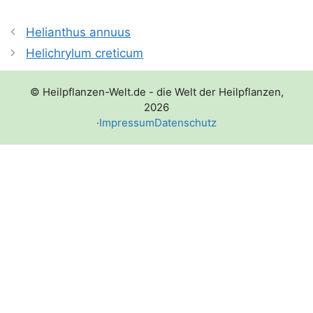
Helianthus annuus
Helichrylum creticum
© Heilpflanzen-Welt.de - die Welt der Heilpflanzen,
2026
·
Impressum
Datenschutz