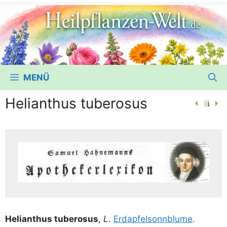
MENÜ
Helianthus tuberosus
Heli­an­thus tubero­sus
,
L
.
Erd­ap­fel­sonn­blu­me
.