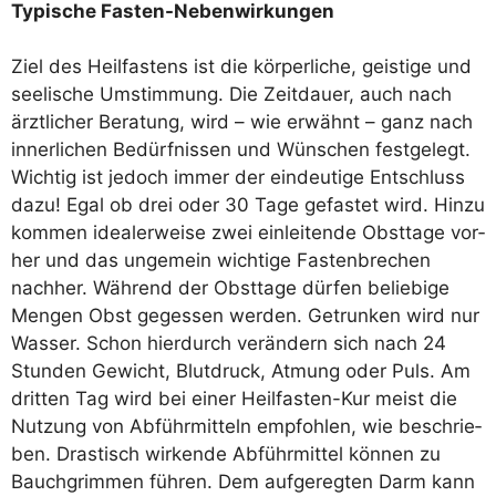
Typi­sche Fasten-Nebenwirkungen
Ziel des Heil­fas­tens ist die kör­per­li­che, geis­ti­ge und
see­li­sche Umstim­mung. Die Zeit­dau­er, auch nach
ärzt­li­cher Bera­tung, wird – wie erwähnt – ganz nach
inner­li­chen Bedürf­nis­sen und Wün­schen fest­ge­legt.
Wich­tig ist jedoch immer der ein­deu­ti­ge Ent­schluss
dazu! Egal ob drei oder 30 Tage gefas­tet wird. Hin­zu
kom­men idea­ler­wei­se zwei ein­lei­ten­de Obst­ta­ge vor­
her und das unge­mein wich­ti­ge Fas­ten­bre­chen
nach­her. Wäh­rend der Obst­ta­ge dür­fen belie­bi­ge
Men­gen Obst geges­sen wer­den. Getrun­ken wird nur
Was­ser. Schon hier­durch ver­än­dern sich nach 24
Stun­den Gewicht, Blut­druck, Atmung oder Puls. Am
drit­ten Tag wird bei einer Heil­fas­ten-Kur meist die
Nut­zung von Abführ­mit­teln emp­foh­len, wie beschrie­
ben. Dras­tisch wir­ken­de Abführ­mit­tel kön­nen zu
Bauch­grim­men füh­ren. Dem auf­ge­reg­ten Darm kann