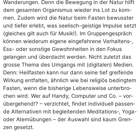
Wan­de­run­gen. Denn die Bewe­gung in der Natur hilft
dem gesam­ten Orga­nis­mus wie­der ins Lot zu kom­
men. Zudem wird die Natur beim Fas­ten bewuss­ter
und tie­fer erlebt, was see­lisch-geis­ti­ge Impul­se setzt
(glei­ches gilt auch für Musik!). Im Grup­pen­ge­spräch
kön­nen wie­der­um eige­ne ein­ge­fah­re­ne Verhaltens‑,
Ess- oder sons­ti­ge Gewohn­hei­ten in den Fokus
gelan­gen und über­dacht wer­den. Nicht zuletzt das
gros­se The­ma des Umgangs mit (digi­ta­len) Medi­en.
Denn: Heil­fas­ten kann nur dann sei­ne tief grei­fen­de
Wir­kung ent­fal­ten, ähn­lich wie bei reli­gi­ös beding­tem
Fas­ten, wenn die bis­he­ri­ge Lebens­wei­se unter­bro­
chen wird. Wer auf Han­dy, Com­pu­ter und Co. – vor­
über­ge­hend!? – ver­zich­tet, fin­det indi­vi­du­ell pas­sen­
de Alter­na­ti­ven mit beglei­ten­den Meditations‑, Yoga-
oder Atem­übun­gen – der Aus­wahl sind kaum Gren­
zen gesetzt.