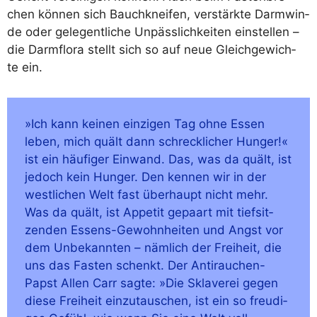
chen kön­nen sich Bauch­knei­fen, ver­stärk­te Darm­win­
de oder gele­gent­li­che Unpäss­lich­kei­ten ein­stel­len –
die Darm­flo­ra stellt sich so auf neue Gleich­ge­wich­
te ein.
»Ich kann kei­nen ein­zi­gen Tag ohne Essen
leben, mich quält dann schreck­li­cher Hun­ger!«
ist ein häu­fi­ger Ein­wand. Das, was da quält, ist
jedoch kein Hun­ger. Den ken­nen wir in der
west­li­chen Welt fast über­haupt nicht mehr.
Was da quält, ist Appe­tit gepaart mit tief­sit­
zen­den Essens-Gewohn­hei­­ten und Angst vor
dem Unbe­kann­ten – näm­lich der Frei­heit, die
uns das Fas­ten schenkt. Der Anti­rau­chen-
Papst Allen Carr sag­te: »Die Skla­ve­rei gegen
die­se Frei­heit ein­zu­tau­schen, ist ein so freu­di­