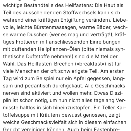
wich­ti­ge Bestand­tei­le des Heil­fas­tens: Die Haut als
Teil des aus­schei­den­den Stoff­wech­sels kann sich
wäh­rend einer kräf­ti­gen Ent­gif­tung ver­än­dern. Lie­be­
vol­le, leich­te Bürs­ten­mas­sa­gen, war­me Bäder, wech­
sel­war­me Duschen (wer es mag und ver­trägt!), kräf­
ti­ges Frot­tie­ren mit anschlies­sen­den Ein­rei­bun­gen
mit duf­ten­den Heil­pflan­zen-Ölen (bit­te nie­mals syn­
the­ti­sche Duft­stof­fe neh­men!) sind die Mit­tel der
Wahl. Das Heil­fas­ten-Bre­chen (»break­fast«) ist für
vie­le Men­schen der oft schwie­rigs­te Teil. Am ers­ten
Tag wird zum Bei­spiel nur ein Apfel geges­sen, lang­
sam und pedan­tisch durch­ge­kaut. Alle Geschmacks­
ner­ven sind akti­viert und wol­len mehr. Etwas Dis­zi­
plin ist schon nötig, um nun nicht alles tage­lang Ver­
miss­te halt­los in sich hin­ein­zu­stop­fen. Ein Tel­ler Kar­
tof­fel­sup­pe mit Kräu­tern bewusst genos­sen, zeigt
wel­che Geschmacks­viel­falt sich in die­sem ein­fa­chen
Gericht ver­ei­ni­gen kön­nen. Auch beim Fas­ten­bre­