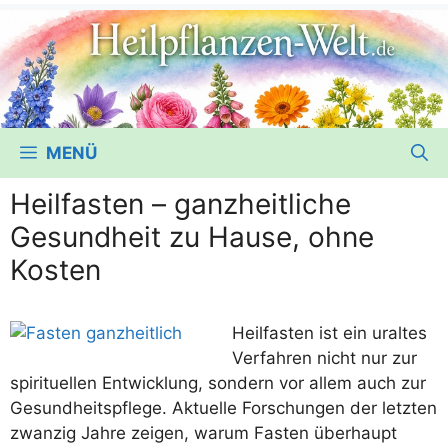
MENÜ
Heilfasten – ganzheitliche
Gesundheit zu Hause, ohne
Kosten
Heil­fas­ten ist ein uraltes
Ver­fah­ren nicht nur zur
spi­ri­tu­el­len Ent­wick­lung, son­dern vor allem auch zur
Gesund­heits­pfle­ge. Aktu­el­le For­schun­gen der letz­ten
zwan­zig Jah­re zei­gen, war­um Fas­ten über­haupt