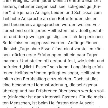
ches Ereig­nis. Denn jeder Mensch erlebt die­se Zeit
anders, mit­un­ter zei­gen sich see­lisch-geis­ti­ge „Kri­
sen“, die je nach Anla­ge, Lei­den und Schick­sal zum
Teil hohe Ansprü­che an den Betref­fen­den stel­len
und beson­ders ange­spro­chen wer­den wol­len. Ent­
spre­chend soll­te jedes Heil­fas­ten indi­vi­du­ell gestal­
tet und den jewei­li­gen geis­tig-see­lisch-kör­per­li­chen
Bedürf­nis­sen ange­passt wer­den. Anfänger*innen,
die sich „Tage ohne Essen“ fast nicht vor­stel­len kön­
nen, dür­fen ers­te Erfah­run­gen mit ein paar Tagen
machen. Und stel­len oft erstaunt fest, wie leicht und
befrei­end „Nicht-Essen“ sein kann. Lang­jäh­rig erfah­
re­nen Heilfaster*Innen gelingt es sogar, Heil­fas­ten
mit in den Berufs­all­tag ein­zu­bin­den. Doch ist dies
eine beson­de­re Her­aus­for­de­rung, die sehr genau
über­legt und nur Erfah­re­nen über­las­sen wer­den soll­
te (ein­fa­cher ist dann Inter­vall-Fas­ten). Für die meis­
ten Men­schen, ist beim Heil­fas­ten eine Aus­zeit