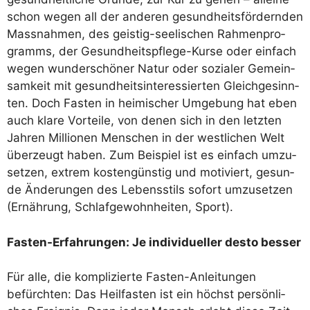
schon wegen all der ande­ren gesund­heits­för­dern­den
Mass­nah­men, des geis­tig-see­li­schen Rah­men­pro­
gramms, der Gesund­heits­pfle­ge-Kur­se oder ein­fach
wegen wun­der­schö­ner Natur oder sozia­ler Gemein­
sam­keit mit gesund­heits­in­ter­es­sier­ten Gleich­ge­sinn­
ten. Doch Fas­ten in hei­mi­scher Umge­bung hat eben
auch kla­re Vor­tei­le, von denen sich in den letz­ten
Jah­ren Mil­lio­nen Men­schen in der west­li­chen Welt
über­zeugt haben. Zum Bei­spiel ist es ein­fach umzu­
set­zen, extrem kos­ten­güns­tig und moti­viert, gesun­
de Ände­run­gen des Lebens­stils sofort umzu­set­zen
(Ernäh­rung, Schlaf­ge­wohn­hei­ten, Sport).
Fas­ten-Erfah­run­gen: Je indi­vi­du­el­ler des­to besser
Für alle, die kom­pli­zier­te Fas­ten-Anlei­tun­gen
befürch­ten: Das Heil­fas­ten ist ein höchst per­sön­li­