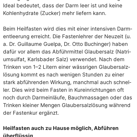
Ide­al bedeu­tet, dass der Darm leer ist und kei­ne
Koh­len­hy­dra­te (Zucker) mehr lie­fern kann.
Beim Heil­fas­ten wird dies mit einer inten­si­ven Darm­
ent­lee­rung erreicht. Die Fas­ten­leh­rer der Neu­zeit (u.
a. Dr. Guil­laume Guel­pa, Dr. Otto Buch­in­ger) haben
dafür vor allem das Abführ­mit­tel Glau­ber­salz (Natri­
um­sul­fat, Karls­ba­der Salz) ver­wen­det. Nach dem
Trin­ken von 1–2 Litern einer wäss­ri­gen Glau­ber­salz­
lö­sung kommt es nach weni­gen Stun­den zu einer
stark abfüh­ren­den Wir­kung, manch­mal auch schnel­
ler. Dies wird beim Fas­ten in Kur­ein­rich­tun­gen oft
noch durch Darm­ein­läu­fe, Bauch­mas­sa­gen oder das
Trin­ken klei­ner Men­gen Glau­ber­salz­lö­sung wäh­rend
der Fas­ten­kur ergänzt.
Heil­fas­ten auch zu Hau­se mög­lich, Abfüh­ren
überflüssig