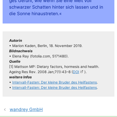
ges Gefühl, wie wenn Sie eine Welt voll
schwar­zer Schat­ten hin­ter sich las­sen und in
die Son­ne hinaustreten.«
Autorin
• Mari­on Kaden, Ber­lin, 18. Novem­ber 2019.
Bild­nach­weis
• Ele­na Ray (fotolia.com, 5171480).
Quel­le
[1] Matt­son MP: Die­ta­ry fac­tors, hor­me­sis and health.
Age­ing Res Rev. 2008 Jan;7(1):43–8 (
DOI
).
wei­te­re Infos
•
Inter­­vall-Fas­­ten: Der klei­ne Bru­der des Heil­fas­tens
.
•
Inter­­vall-Fas­­ten: Der klei­ne Bru­der des Heil­fas­tens
.
wandrey GmbH