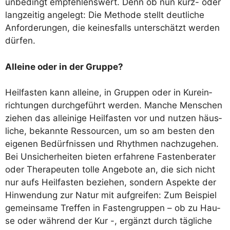
unbe­dingt emp­feh­lens­wert. Denn ob nun kurz- oder
lang­zei­tig ange­legt: Die Metho­de stellt deut­li­che
Anfor­de­run­gen, die kei­nes­falls unter­schätzt wer­den
dürfen.
Allei­ne oder in der Gruppe?
Heil­fas­ten kann allei­ne, in Grup­pen oder in Kur­ein­
rich­tun­gen durch­ge­führt wer­den. Man­che Men­schen
zie­hen das allei­ni­ge Heil­fas­ten vor und nut­zen häus­
li­che, bekann­te Res­sour­cen, um so am bes­ten den
eige­nen Bedürf­nis­sen und Rhyth­men nach­zu­ge­hen.
Bei Unsi­cher­hei­ten bie­ten erfah­re­ne Fas­ten­be­ra­ter
oder The­ra­peu­ten tol­le Ange­bo­te an, die sich nicht
nur aufs Heil­fas­ten bezie­hen, son­dern Aspek­te der
Hin­wen­dung zur Natur mit auf­grei­fen: Zum Bei­spiel
gemein­sa­me Tref­fen in Fas­ten­grup­pen – ob zu Hau­
se oder wäh­rend der Kur -, ergänzt durch täg­li­che