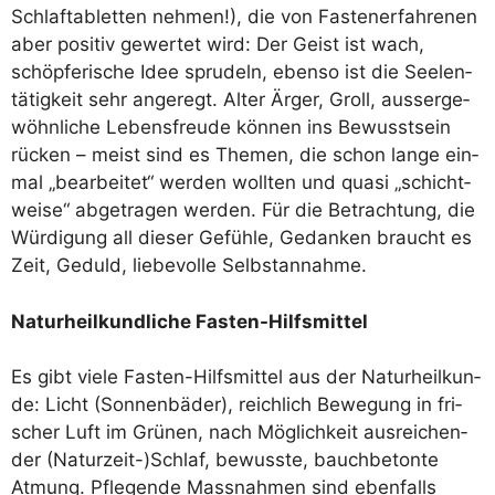
Schlaf­ta­blet­ten neh­men!), die von Fas­ten­er­fah­re­nen
aber posi­tiv gewer­tet wird: Der Geist ist wach,
schöp­fe­ri­sche Idee spru­deln, eben­so ist die See­len­
tä­tig­keit sehr ange­regt. Alter Ärger, Groll, aus­ser­ge­
wöhn­li­che Lebens­freu­de kön­nen ins Bewusst­sein
rücken – meist sind es The­men, die schon lan­ge ein­
mal „bear­bei­tet“ wer­den woll­ten und qua­si „schicht­
wei­se“ abge­tra­gen wer­den. Für die Betrach­tung, die
Wür­di­gung all die­ser Gefüh­le, Gedan­ken braucht es
Zeit, Geduld, lie­be­vol­le Selbstannahme.
Natur­heil­kund­li­che Fasten-Hilfsmittel
Es gibt vie­le Fas­ten-Hilfs­mit­tel aus der Natur­heil­kun­
de: Licht (Son­nen­bä­der), reich­lich Bewe­gung in fri­
scher Luft im Grü­nen, nach Mög­lich­keit aus­rei­chen­
der (Naturzeit-)Schlaf, bewuss­te, bauch­be­ton­te
Atmung. Pfle­gen­de Mass­nah­men sind eben­falls