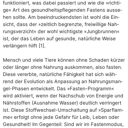
funk­tio­niert, was dabei pas­siert und wie die »rich­ti­
ge« Art des gesund­heits­pfle­gen­den Fas­tens aus­se­
hen soll­te. Am beein­dru­ckends­ten ist wohl die Ein­
sicht, dass der »zeit­lich begrenz­te, frei­wil­li­ge Nah­
rungs­ver­zicht« der wohl wich­tigs­te »Jung­brun­nen«
ist, der das Leben auf gesun­de, natür­li­che Wei­se
ver­län­gern hilft [1].
Mensch und vie­le Tie­re kön­nen ohne Scha­den kür­zer
oder län­ger ohne Nah­rung aus­kom­men, also fas­ten.
Die­se ver­erb­te, natür­li­che Fähig­keit hat sich wäh­
rend der Evo­lu­ti­on als Anpas­sung an Nah­rungs­man­
gel-Pha­sen ent­wi­ckelt. Das »Fas­ten-Pro­gramm«
wird akti­viert, wenn der Nach­schub von Ener­gie und
Nähr­stof­fen (Aus­nah­me Was­ser) deut­lich ver­rin­gert
ist. Die­se Stoff­wech­sel-Umschal­tung auf »Spar­flam­
me« erfolgt ohne jede Gefahr für Leib, Leben oder
Gesund­heit! Im Gegen­teil: Sind wir im Fas­ten­mo­dus,