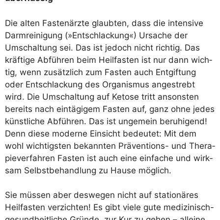
Die alten Fas­ten­ärz­te glaub­ten, dass die inten­si­ve
Darm­rei­ni­gung (»Ent­schla­ckung«) Ursa­che der
Umschal­tung sei. Das ist jedoch nicht rich­tig. Das
kräf­ti­ge Abfüh­ren beim Heil­fas­ten ist nur dann wich­
tig, wenn zusätz­lich zum Fas­ten auch Ent­gif­tung
oder Ent­schla­ckung des Orga­nis­mus ange­strebt
wird. Die Umschal­tung auf Keto­se tritt ansons­ten
bereits nach ein­tä­gi­gem Fas­ten auf, ganz ohne jedes
künst­li­che Abfüh­ren. Das ist unge­mein beru­hi­gend!
Denn die­se moder­ne Ein­sicht bedeu­tet: Mit dem
wohl wich­tigs­ten bekann­ten Prä­ven­ti­ons- und The­ra­
pie­ver­fah­ren Fas­ten ist auch eine ein­fa­che und wirk­
sam Selbst­be­hand­lung zu Hau­se möglich.
Sie müs­sen aber des­we­gen nicht auf sta­tio­nä­res
Heil­fas­ten ver­zich­ten! Es gibt vie­le gute medi­zi­nisch-
gesund­heit­li­che Grün­de, zur Kur zu gehen – allei­ne