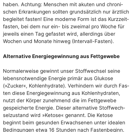
haben. Ach­tung: Men­schen mit aku­ten und chro­ni­
schen Erkran­kun­gen soll­ten grund­sätz­lich nur ärzt­lich
beglei­tet fas­ten! Eine moder­ne Form ist das Kurz­zeit­
fas­ten, bei dem nur ein- bis zwei­mal pro Woche für
jeweils einen Tag gefas­tet wird, aller­dings über
Wochen und Mona­te hin­weg (Inter­vall-Fas­ten).
Alter­na­ti­ve Ener­gie­ge­win­nung aus Fettgewebe
Nor­ma­ler­wei­se gewinnt unser Stoff­wech­sel sei­ne
lebens­not­wen­di­ge Ener­gie pri­mär aus Glu­ko­se
(»Zucker«, Koh­len­hy­dra­te). Ver­hin­dern wir durch Fas­
ten die­se Ener­gie­ge­win­nung aus Koh­len­hy­dra­ten,
nutzt der Kör­per zuneh­mend die im Fett­ge­we­be
gespei­cher­te Ener­gie. Die­ser alter­na­ti­ve Stoff­wech­
sel­zu­stand wird »Keto­se« genannt. Die Keto­se
beginnt beim gesun­den Erwach­se­nen unter idea­len
Bedin­gun­gen etwa 16 Stun­den nach Fas­ten­be­ginn.