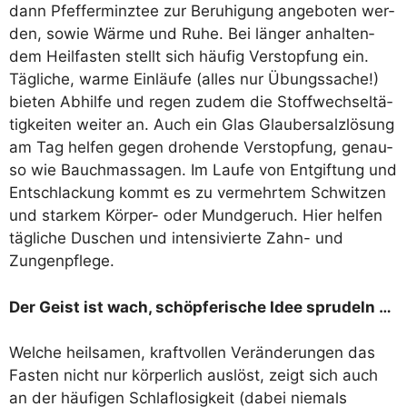
dann Pfef­fer­minz­tee zur Beru­hi­gung ange­bo­ten wer­
den, sowie Wär­me und Ruhe. Bei län­ger anhal­ten­
dem Heil­fas­ten stellt sich häu­fig Ver­stop­fung ein.
Täg­li­che, war­me Ein­läu­fe (alles nur Übungs­sa­che!)
bie­ten Abhil­fe und regen zudem die Stoff­wech­sel­tä­
tig­kei­ten wei­ter an. Auch ein Glas Glau­ber­salz­lö­sung
am Tag hel­fen gegen dro­hen­de Ver­stop­fung, genau­
so wie Bauch­mas­sa­gen. Im Lau­fe von Ent­gif­tung und
Ent­schla­ckung kommt es zu ver­mehr­tem Schwit­zen
und star­kem Kör­per- oder Mund­ge­ruch. Hier hel­fen
täg­li­che Duschen und inten­si­vier­te Zahn- und
Zungenpflege.
Der Geist ist wach, schöp­fe­ri­sche Idee sprudeln …
Wel­che heil­sa­men, kraft­vol­len Ver­än­de­run­gen das
Fas­ten nicht nur kör­per­lich aus­löst, zeigt sich auch
an der häu­fi­gen Schlaf­lo­sig­keit (dabei nie­mals