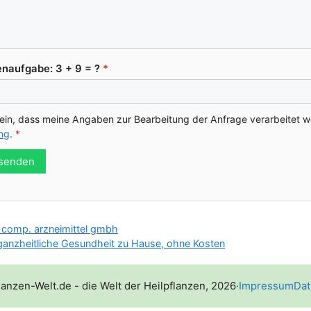
n­auf­ga­be: 3 + 9 = ?
*
e ein, dass mei­ne Anga­ben zur Bear­bei­tung der Anfra­ge ver­ar­bei­tet 
ung
.
*
 senden
& comp. arzneimittel gmbh
 ganzheitliche Gesundheit zu Hause, ohne Kosten
lanzen-Welt.de - die Welt der Heilpflanzen, 2026
·
Impressum
Dat