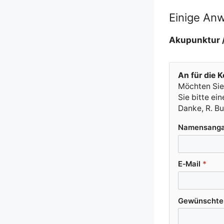
Einige An
Aku­punk­tur /
An für die Ko
Möch­ten Sie,
Sie bit­te e
Dan­ke, R. B
Namens­an­g
E‑Mail
*
Gewünsch­te K