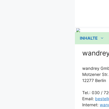
Zum
Inhalt
springen
INHALTE
wandre
wandrey Gm
Mot­ze­ner Str
12277 Berlin
Tel.: 030 /​ 
Email:
bestel
Inter­net:
wan