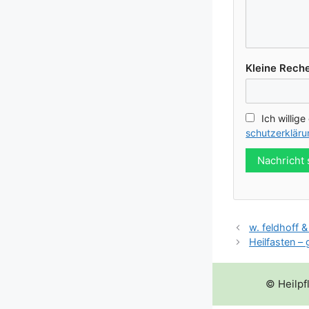
Klei­ne Reche
Ich wil­li­g
schutz­er­klä­r
Nachricht
w. feldhoff 
Heilfasten –
© Heilpf