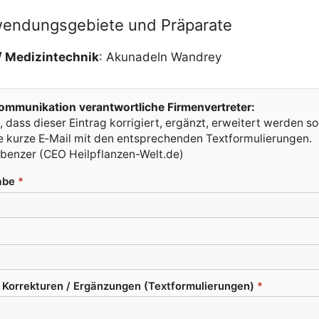
wendungsgebiete und Präparate
​ Medi­zin­tech­nik
: Akuna­deln Wandrey
m­mu­ni­ka­ti­on ver­ant­wort­li­che Firmenvertreter:
 dass die­ser Ein­trag kor­ri­giert, ergänzt, erwei­tert wer­den so
ine kur­ze E‑Mail mit den ent­spre­chen­den Textformulierungen.
uben­zer (CEO Heilpflanzen-Welt.de)
a­be
*
or­rek­tu­ren /​ Ergän­zun­gen (Text­for­mu­lie­run­gen)
*