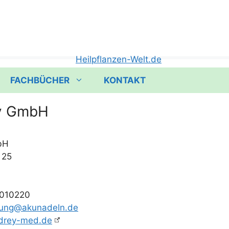
FACHBÜCHER
KONTAKT
y GmbH
bH
. 25
72010220
lung@akunadeln.de
drey-med.de