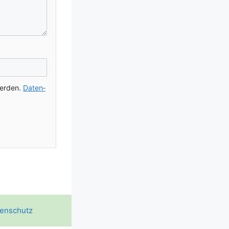
wer­den.
Daten­
enschutz