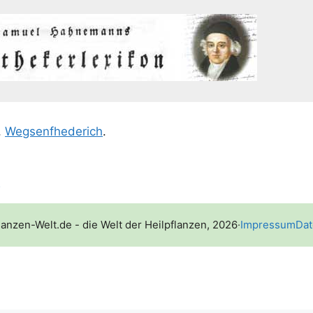
,
Weg­senf­he­de­rich
.
l
lanzen-Welt.de - die Welt der Heilpflanzen, 2026
·
Impressum
Dat