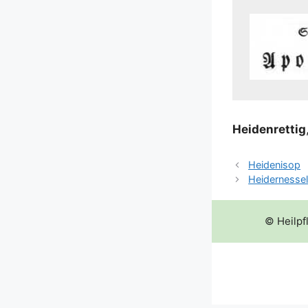
Hei­den­ret­tig
Heidenisop
Heidernesse
© Heilpf