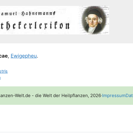
cae
,
Ewi­ge­pheu
.
tris
a
lanzen-Welt.de - die Welt der Heilpflanzen, 2026
·
Impressum
Dat