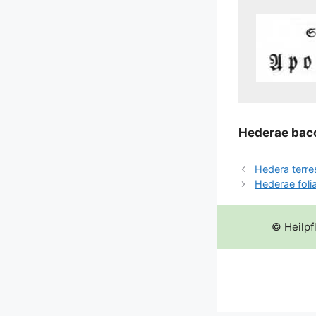
Hederae bac­
Hedera terres
Hederae foli
© Heilpf