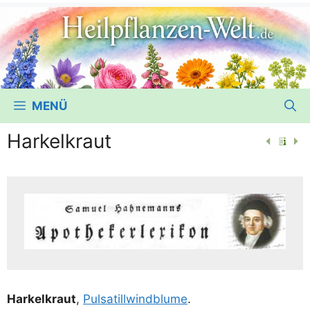
MENÜ
Harkelkraut
Har­kel­kraut
,
Pul­sa­till­wind­blu­me
.