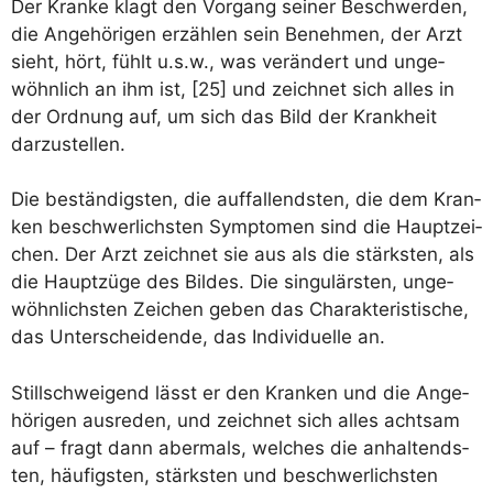
Der Kran­ke klagt den Vor­gang sei­ner Beschwer­den,
die Ange­hö­ri­gen erzäh­len sein Beneh­men, der Arzt
sieht, hört, fühlt u.s.w., was ver­än­dert und unge­
wöhn­lich an ihm ist, [25] und zeich­net sich alles in
der Ord­nung auf, um sich das Bild der Krank­heit
darzustellen.
Die bestän­digs­ten, die auf­fal­lends­ten, die dem Kran­
ken beschwer­lichs­ten Sym­pto­men sind die Haupt­zei­
chen. Der Arzt zeich­net sie aus als die stärks­ten, als
die Haupt­zü­ge des Bil­des. Die sin­gu­lärs­ten, unge­
wöhn­lichs­ten Zei­chen geben das Cha­rak­te­ris­ti­sche,
das Unter­schei­den­de, das Indi­vi­du­el­le an.
Still­schwei­gend lässt er den Kran­ken und die Ange­
hö­ri­gen aus­re­den, und zeich­net sich alles acht­sam
auf – fragt dann aber­mals, wel­ches die anhal­tends­
ten, häu­figs­ten, stärks­ten und beschwer­lichs­ten