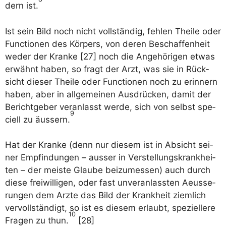
dern ist.
Ist sein Bild noch nicht voll­stän­dig, feh­len Thei­le oder
Func­tionen des Kör­pers, von deren Beschaf­fen­heit
weder der Kran­ke [27] noch die Ange­hö­ri­gen etwas
erwähnt haben, so fragt der Arzt, was sie in Rück­
sicht die­ser Thei­le oder Func­tionen noch zu erin­nern
haben, aber in all­ge­mei­nen Aus­drü­cken, damit der
Bericht­ge­ber ver­an­lasst wer­de, sich von selbst spe­
9
ciell zu äus­sern.
Hat der Kran­ke (denn nur die­sem ist in Absicht sei­
ner Emp­fin­dun­gen – aus­ser in Ver­stel­lungs­krank­hei­
ten – der meis­te Glau­be bei­zu­mes­sen) auch durch
die­se frei­wil­li­gen, oder fast unver­an­lass­ten Aeus­se­
run­gen dem Arzte das Bild der Krank­heit ziem­lich
ver­voll­stän­digt, so ist es die­sem erlaubt, spe­zi­el­le­re
10
Fra­gen zu thun.
[28]