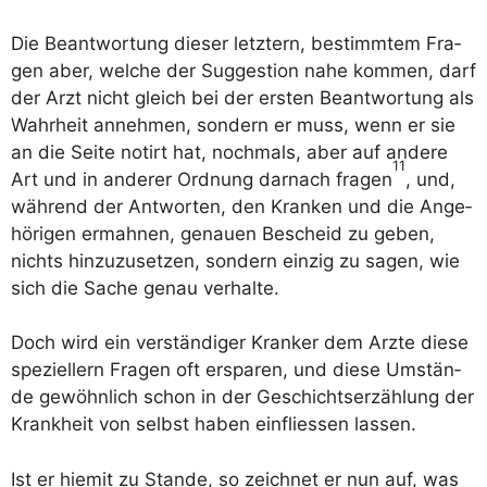
Die Beant­wor­tung die­ser letz­tern, bestimm­tem Fra­
gen aber, wel­che der Sug­ges­ti­on nahe kom­men, darf
der Arzt nicht gleich bei der ers­ten Beant­wor­tung als
Wahr­heit anneh­men, son­dern er muss, wenn er sie
an die Sei­te notirt hat, noch­mals, aber auf ande­re
11
Art und in ande­rer Ord­nung dar­nach fra­gen
, und,
wäh­rend der Ant­wor­ten, den Kran­ken und die Ange­
hö­ri­gen ermah­nen, genau­en Bescheid zu geben,
nichts hin­zu­zu­set­zen, son­dern ein­zig zu sagen, wie
sich die Sache genau verhalte.
Doch wird ein ver­stän­di­ger Kran­ker dem Arzte die­se
spe­zi­el­lern Fra­gen oft erspa­ren, und die­se Umstän­
de gewöhn­lich schon in der Geschichts­er­zäh­lung der
Krank­heit von selbst haben ein­flies­sen lassen.
Ist er hie­mit zu Stan­de, so zeich­net er nun auf, was