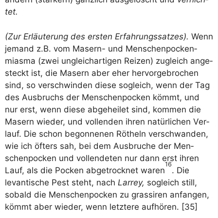
tet.
(Zur Erläu­te­rung des ers­ten Erfah­rungs­sat­zes).
Wenn
jemand z.B. vom Masern- und Men­schen­po­cken­
mias­ma (zwei ungleich­ar­ti­gen Rei­zen) zugleich ange­
steckt ist, die Masern aber eher her­vor­ge­bro­chen
sind, so ver­schwin­den die­se sogleich, wenn der Tag
des Aus­bruchs der Men­schen­po­cken kömmt, und
nur erst, wenn die­se abge­hei­let sind, kom­men die
Masern wie­der, und voll­enden ihren natür­li­chen Ver­
lauf. Die schon begon­ne­nen Rötheln ver­schwan­den,
wie ich öfters sah, bei dem Aus­bru­che der Men­
schen­po­cken und voll­ende­ten nur dann erst ihren
16
Lauf, als die Pocken abge­trock­net waren
. Die
levan­ti­sche Pest steht, nach
Larrey,
sogleich still,
sobald die Men­schen­po­cken zu gras­si­ren anfan­gen,
kömmt aber wie­der, wenn letz­te­re auf­hö­ren. [35]