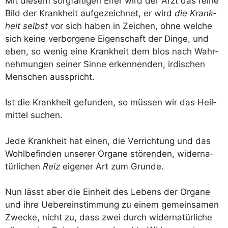
Mit die­sem sorg­fäl­ti­gen Eifer wird der Arzt das rei­ne
Bild der Krank­heit auf­ge­zeich­net, er wird
die Krank­
heit selbst
vor sich haben in Zei­chen, ohne wel­che
sich kei­ne ver­bor­ge­ne Eigen­schaft der Din­ge, und
eben, so wenig eine Krank­heit dem blos nach Wahr­
neh­mun­gen sei­ner Sin­ne erken­nen­den, irdi­schen
Men­schen ausspricht.
Ist die Krank­heit gefun­den, so müs­sen wir das Heil­
mit­tel suchen.
Jede Krank­heit hat einen, die Ver­rich­tung und das
Wohl­be­fin­den unse­rer Orga­ne stö­ren­den, wider­na­
tür­li­chen
Reiz
eige­ner Art zum Grunde.
Nun lässt aber die Ein­heit des Lebens der Orga­ne
und ihre Ueber­ein­stim­mung zu einem gemein­sa­men
Zwe­cke, nicht zu, dass zwei durch wider­na­tür­li­che