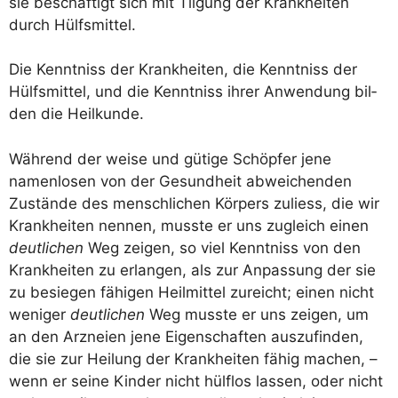
sie beschäf­tigt sich mit Til­gung der Krank­hei­ten
durch Hülfsmittel.
Die Kennt­niss der Krank­hei­ten, die Kennt­niss der
Hülfs­mit­tel, und die Kennt­niss ihrer Anwen­dung bil­
den die Heilkunde.
Wäh­rend der wei­se und güti­ge Schöp­fer jene
namen­lo­sen von der Gesund­heit abwei­chen­den
Zustän­de des mensch­li­chen Kör­pers zuliess, die wir
Krank­hei­ten nen­nen, muss­te er uns zugleich einen
deut­li­chen
Weg zei­gen, so viel Kennt­niss von den
Krank­hei­ten zu erlan­gen, als zur Anpas­sung der sie
zu besie­gen fähi­gen Heil­mit­tel zureicht; einen nicht
weni­ger
deut­li­chen
Weg muss­te er uns zei­gen, um
an den Arz­nei­en jene Eigen­schaf­ten aus­zu­fin­den,
die sie zur Hei­lung der Krank­hei­ten fähig machen, –
wenn er sei­ne Kin­der nicht hül­f­los las­sen, oder nicht