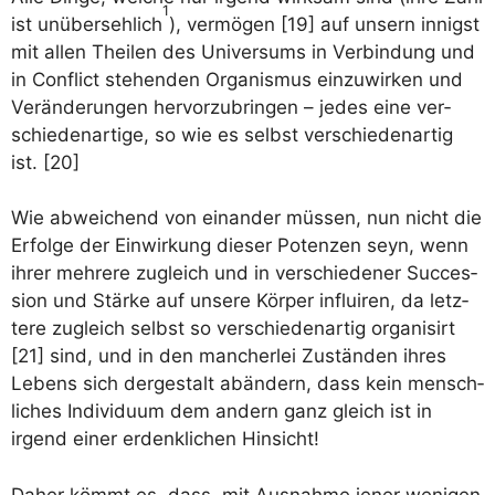
1
ist unüber­seh­lich
), ver­mö­gen [19] auf unsern innigst
mit allen Thei­len des Uni­ver­sums in Ver­bin­dung und
in Con­flict ste­hen­den Orga­nis­mus ein­zu­wir­ken und
Ver­än­de­run­gen her­vor­zu­brin­gen – jedes eine ver­
schie­den­ar­ti­ge, so wie es selbst ver­schie­den­ar­tig
ist. [20]
Wie abwei­chend von ein­an­der müs­sen, nun nicht die
Erfol­ge der Ein­wir­kung die­ser Poten­zen seyn, wenn
ihrer meh­re­re zugleich und in ver­schie­de­ner Suc­ces­
si­on und Stär­ke auf unse­re Kör­per influi­ren, da letz­
te­re zugleich selbst so ver­schie­den­ar­tig orga­ni­sirt
[21] sind, und in den man­cher­lei Zustän­den ihres
Lebens sich der­ge­stalt abän­dern, dass kein mensch­
li­ches Indi­vi­du­um dem andern ganz gleich ist in
irgend einer erdenk­li­chen Hinsicht!
Daher kömmt es, dass, mit Aus­nah­me jener weni­gen