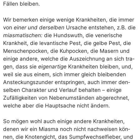
Fäl­len bleiben.
Wir bemer­ken eini­ge weni­ge Krank­hei­ten, die immer
von
einer und der­sel­ben
Ursa­che ent­ste­hen, z.B. die
mias­ma­ti­schen:
die Hunds­wuth, die vene­ri­sche
Krank­heit, die levan­ti­sche Pest, die gel­be Pest, die
Men­schen­po­cken, die Kuh­po­cken, die Masern und
eini­ge ande­re, wel­che die Aus­zeich­nung an sich tra­
gen, dass sie
eigen­ar­ti­ge
Krank­hei­ten blei­ben, und,
weil sie aus einem, sich immer gleich blei­ben­den
Anste­ckungs­zun­der ent­sprin­gen, auch immer den­
sel­ben Cha­rak­ter und Ver­lauf behal­ten – eini­ge
Zufäl­lig­kei­ten von Neben­um­stän­den abge­rech­net,
wel­che aber die Haupt­sa­che nicht ändern.
So mögen wohl auch eini­ge ande­re Krank­hei­ten,
denen wir ein Mias­ma noch nicht nach­wei­sen kön­
nen, die Kno­ten­gicht, das Sumpf­wech­sel­fie­ber, und