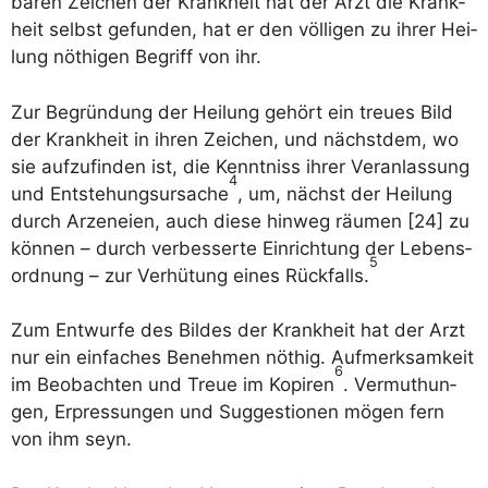
ba­ren Zei­chen der Krank­heit hat der Arzt die Krank­
heit selbst gefun­den, hat er den völ­li­gen zu ihrer Hei­
lung nöthi­gen Begriff von ihr.
Zur Begrün­dung der Hei­lung gehört ein treu­es Bild
der Krank­heit in ihren Zei­chen, und nächst­dem, wo
sie auf­zu­fin­den ist, die Kennt­niss ihrer Ver­an­las­sung
4
und Ent­ste­hungs­ur­sa­che
, um, nächst der Hei­lung
durch Arze­n­ei­en, auch die­se hin­weg räu­men [24] zu
kön­nen – durch ver­bes­ser­te Ein­rich­tung der Lebens­
5
ord­nung – zur Ver­hü­tung eines Rück­falls.
Zum Ent­wur­fe des Bil­des der Krank­heit hat der Arzt
nur ein ein­fa­ches Beneh­men nöthig. Auf­merk­sam­keit
6
im Beob­ach­ten und Treue im Kopi­ren
. Ver­mut­hun­
gen, Erpres­sun­gen und Sug­ges­tio­nen mögen fern
von ihm seyn.