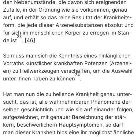
den Neben­um­stän­de, die davon sich ereig­nen­den
Zufäl­le, in der Ord­nung wie sie vor­kom­men, genau
auf, und erhält so das rei­ne Resul­tat der Krank­heits­
form, die jede die­ser Arzen­ei­sub­stan­zen abso­lut und
für sich im mensch­li­chen Kör­per zu erre­gen im Stan­
23
de ist
. [46]
So muss man sich die Kennt­niss eines hin­läng­li­chen
Vor­raths künst­li­cher krank­haf­ten Poten­zen (Arze­n­ei­
en) zu Heil­werk­zeu­gen ver­schaf­fen, um die Aus­wahl
24
unter ihnen haben zu kön­nen
.
Hat man nun die zu hei­len­de Krank­heit genau unter­
sucht, das ist, alle wahr­nehm­ba­ren Phä­no­me­ne der­
sel­ben geschicht­lich und wie sie auf ein­an­der fol­gen,
auf­ge­zeich­net, mit genau­er Bezeich­nung der stär­
kern, beschwer­li­chern Haupt­sym­pto­men, so darf
man die­ser Krank­heit blos eine ihr mög­lichst ähn­li­che