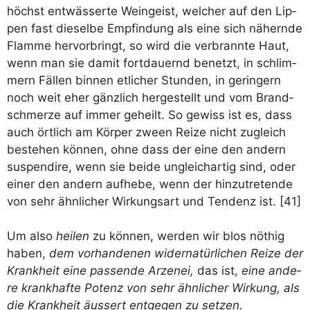
höchst ent­wäs­ser­te Wein­geist, wel­cher auf den Lip­
pen fast die­sel­be Emp­fin­dung als eine sich nähern­de
Flam­me her­vor­bringt, so wird die ver­brann­te Haut,
wenn man sie damit fort­dau­ernd benetzt, in schlim­
mern Fäl­len bin­nen etli­cher Stun­den, in gerin­gern
noch weit eher gänz­lich her­ge­stellt und vom Brand­
schmer­ze auf immer geheilt. So gewiss ist es, dass
auch ört­lich am Kör­per zween Rei­ze nicht zugleich
bestehen kön­nen, ohne dass der eine den andern
sus­pend­ire, wenn sie bei­de ungleich­ar­tig sind, oder
einer den andern auf­he­be, wenn der hin­zu­tre­ten­de
von sehr ähn­li­cher Wir­kungs­art und Ten­denz ist. [41]
Um also
hei­len
zu kön­nen, wer­den wir blos nöthig
haben,
dem vor­han­de­nen wider­na­tür­li­chen Rei­ze der
Krank­heit eine pas­sen­de Arzen­ei,
das ist,
eine ande­
re krank­haf­te Potenz von sehr ähn­li­cher Wir­kung, als
die Krank­heit äus­sert ent­ge­gen zu setzen.