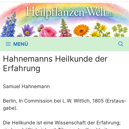
MENÜ
Hahnemanns Heilkunde der
Erfahrung
Samu­el Hahnemann
Ber­lin, In Com­mis­si­on bei L.W. Wit­tich, 1805 (Erst­aus­
ga­be).
Die Heil­kun­de ist eine Wis­sen­schaft der Erfah­rung;