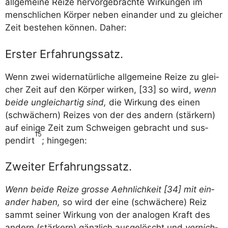
all­ge­mei­ne Rei­ze her­vor­ge­brach­te Wir­kun­gen im
mensch­li­chen Kör­per neben ein­an­der und zu glei­cher
Zeit bestehen kön­nen. Daher:
Erster Erfahrungssatz.
Wenn zwei wider­na­tür­li­che all­ge­mei­ne Rei­ze zu glei­
cher Zeit auf den Kör­per wir­ken, [33] so wird,
wenn
bei­de ungleich­ar­tig sind,
die Wir­kung des einen
(schwä­chern) Rei­zes von der des andern (stär­kern)
auf eini­ge Zeit zum Schwei­gen gebracht und sus­
15
pen­dirt
; hin­ge­gen:
Zweiter Erfahrungssatz.
Wenn bei­de Rei­ze gros­se Aehn­lich­keit [34] mit ein­
an­der haben,
so wird der eine (schwä­che­re) Reiz
sammt sei­ner Wir­kung von der ana­lo­gen Kraft des
andern (stär­kern) gänz­lich aus­ge­löscht und
ver­nich­