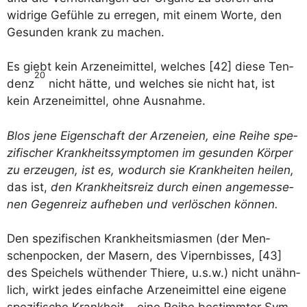
wid­ri­ge Gefüh­le zu erre­gen, mit einem Wor­te, den
Gesun­den krank zu machen.
Es gie­bt kein Arzen­ei­mit­tel, wel­ches [42] die­se Ten­
20
denz
nicht hät­te, und wel­ches sie nicht hat, ist
kein Arzen­ei­mit­tel, ohne Ausnahme.
Blos jene Eigen­schaft der Arze­n­ei­en, eine Rei­he spe­
zi­fi­scher Krank­heits­sym­pto­men im gesun­den Kör­per
zu erzeu­gen, ist es, wodurch sie Krank­hei­ten hei­len,
das ist,
den Krank­heits­reiz durch einen ange­mes­se­
nen Gegen­reiz auf­he­ben und ver­lö­schen können.
Den spe­zi­fi­schen Krank­heits­mi­as­men (der Men­
schen­po­cken, der Masern, des Vipern­bis­ses, [43]
des Spei­chels wüt­hen­der Thie­re, u.s.w.) nicht unähn­
lich, wirkt jedes ein­fa­che Arzen­ei­mit­tel eine eige­ne