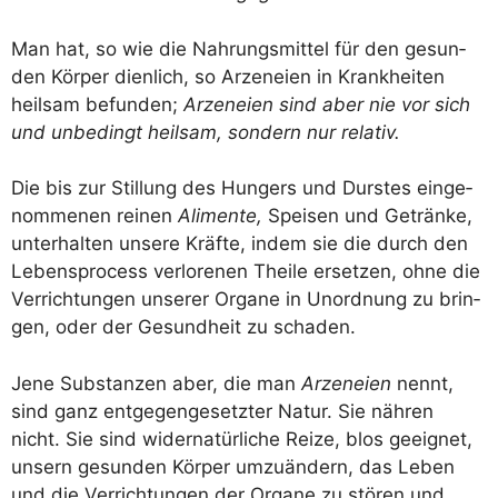
Man hat, so wie die Nah­rungs­mit­tel für den gesun­
den Kör­per dien­lich, so Arze­n­ei­en in Krank­hei­ten
heil­sam befun­den;
Arze­n­ei­en sind aber nie vor sich
und unbe­dingt heil­sam, son­dern nur relativ.
Die bis zur Stil­lung des Hun­gers und Durs­tes ein­ge­
nom­me­nen rei­nen
Ali­men­te,
Spei­sen und Geträn­ke,
unter­hal­ten unse­re Kräf­te, indem sie die durch den
Lebens­pro­cess ver­lo­re­nen Thei­le erset­zen, ohne die
Ver­rich­tun­gen unse­rer Orga­ne in Unord­nung zu brin­
gen, oder der Gesund­heit zu schaden.
Jene Sub­stan­zen aber, die man
Arze­n­ei­en
nennt,
sind ganz ent­ge­gen­ge­setz­ter Natur. Sie näh­ren
nicht. Sie sind wider­na­tür­li­che Rei­ze, blos geeig­net,
unsern gesun­den Kör­per umzu­än­dern, das Leben
und die Ver­rich­tun­gen der Orga­ne zu stö­ren und