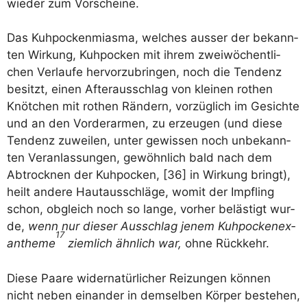
wie­der zum Vorscheine.
Das Kuh­po­cken­mias­ma, wel­ches aus­ser der bekann­
ten Wir­kung, Kuh­po­cken mit ihrem zwei­wö­chent­li­
chen Ver­lau­fe her­vor­zu­brin­gen, noch die Ten­denz
besitzt, einen After­aus­schlag von klei­nen rothen
Knöt­chen mit rothen Rän­dern, vor­züg­lich im Gesich­te
und an den Vor­der­ar­men, zu erzeu­gen (und die­se
Ten­denz zuwei­len, unter gewis­sen noch unbe­kann­
ten Ver­an­las­sun­gen, gewöhn­lich bald nach dem
Abtrock­nen der Kuh­po­cken, [36] in Wir­kung bringt),
heilt ande­re Haut­aus­schlä­ge, womit der Impf­ling
schon, obgleich noch so lan­ge, vor­her beläs­tigt wur­
de,
wenn nur die­ser Aus­schlag jenem Kuh­po­ckenex­
17
an­the­me
ziem­lich ähn­lich war,
ohne Rückkehr.
Die­se Paa­re wider­na­tür­li­cher Rei­zun­gen kön­nen
nicht neben ein­an­der in dem­sel­ben Kör­per bestehen,