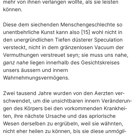
mehr von ihnen ver­lan­gen woll­te, als sie leis­ten
können.
Die­se dem sie­chen­den Men­schen­ge­schlech­te so
unent­behr­li­che Kunst kann also [15] wohl nicht in
den uner­gründ­li­chen Tie­fen düs­te­rer Spe­cu­la­ti­on
ver­steckt, nicht in dem grän­zen­lo­sen Vacu­um der
Ver­mut­hun­gen ver­streu­et seyn; sie muss uns nahe,
ganz nahe
lie­gen inner­halb des Gesichts­krei­ses
unsers äus­sern und innern
Wahrnehmungsvermögens.
Zwei tau­send Jah­re wur­den von den Aerz­ten ver­
schwen­det, um die unsicht­ba­ren innern Ver­än­de­run­
gen des Kör­pers bei den vor­kom­men­den Krank­hei­
ten, ihre nächs­te Ursa­che und das aprio­ri­sche
Wesen der­sel­ben zu ergrü­beln, weil sie wähn­ten,
nicht eher hei­len zu kön­nen, bis sie die­se
unmög­li­