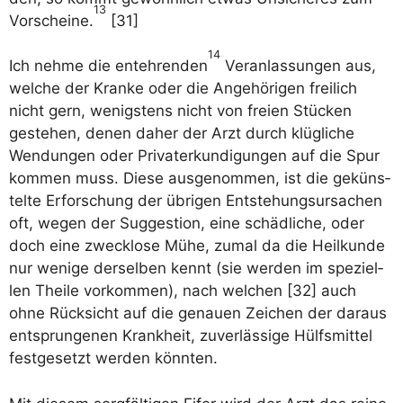
13
Vor­schei­ne.
[31]
14
Ich neh­me die ent­eh­ren­den
Ver­an­las­sun­gen aus,
wel­che der Kran­ke oder die Ange­hö­ri­gen frei­lich
nicht gern, wenigs­tens nicht von frei­en Stü­cken
geste­hen, denen daher der Arzt durch klüg­li­che
Wen­dun­gen oder Pri­va­terkun­di­gun­gen auf die Spur
kom­men muss. Die­se aus­ge­nom­men, ist die geküns­
tel­te Erfor­schung der übri­gen Ent­ste­hungs­ur­sa­chen
oft, wegen der Sug­ges­ti­on, eine schäd­li­che, oder
doch eine zweck­lo­se Mühe, zumal da die Heil­kun­de
nur weni­ge der­sel­ben kennt (sie wer­den im spe­zi­el­
len Thei­le vor­kom­men), nach wel­chen [32] auch
ohne Rück­sicht auf die genau­en Zei­chen der dar­aus
ent­sprun­ge­nen Krank­heit, zuver­läs­si­ge Hülfs­mit­tel
fest­ge­setzt wer­den könnten.