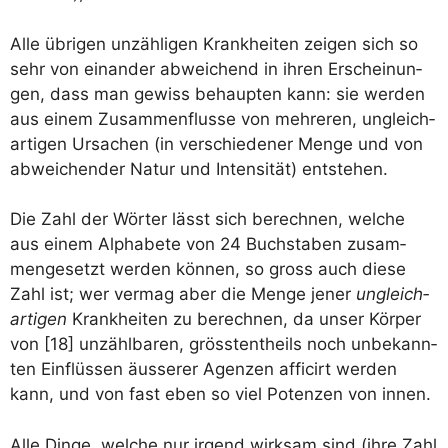
Alle übri­gen unzäh­li­gen Krank­hei­ten zei­gen sich so
sehr von ein­an­der abwei­chend in ihren Erschei­nun­
gen, dass man gewiss behaup­ten kann: sie wer­den
aus einem Zusam­men­flus­se von meh­re­ren, ungleich­
ar­ti­gen Ursa­chen (in ver­schie­de­ner Men­ge und von
abwei­chen­der Natur und Inten­si­tät) entstehen.
Die Zahl der Wör­ter lässt sich berech­nen, wel­che
aus einem Alpha­be­te von 24 Buch­sta­ben zusam­
men­ge­setzt wer­den kön­nen, so gross auch die­se
Zahl ist; wer ver­mag aber die Men­ge jener
ungleich­
ar­ti­gen
Krank­hei­ten zu berech­nen, da unser Kör­per
von [18] unzähl­ba­ren, gröss­tent­heils noch unbe­kann­
ten Ein­flüs­sen äus­se­rer Agen­zen affi­ci­rt wer­den
kann, und von fast eben so viel Poten­zen von innen.
Alle Din­ge, wel­che nur irgend wirk­sam sind (ihre Zahl