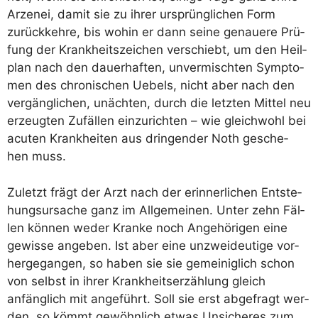
Arzen­ei, damit sie zu ihrer ursprüng­li­chen Form
zurück­keh­re, bis wohin er dann sei­ne genaue­re Prü­
fung der Krank­heits­zei­chen ver­schiebt, um den Heil­
plan nach den dau­er­haf­ten, unver­misch­ten Sym­pto­
men des chro­ni­schen Uebels, nicht aber nach den
ver­gäng­li­chen, unäch­ten, durch die letz­ten Mit­tel neu
erzeug­ten Zufäl­len ein­zu­rich­ten – wie gleich­wohl bei
acu­ten Krank­hei­ten aus drin­gen­der Noth gesche­
hen muss.
Zuletzt frägt der Arzt nach der erin­ner­li­chen Ent­ste­
hungs­ur­sa­che ganz im All­ge­mei­nen. Unter zehn Fäl­
len kön­nen weder Kran­ke noch Ange­hö­ri­gen eine
gewis­se ange­ben. Ist aber eine unzwei­deu­ti­ge vor­
her­ge­gan­gen, so haben sie sie gemei­nig­lich schon
von selbst in ihrer Krank­heits­er­zäh­lung gleich
anfäng­lich mit ange­führt. Soll sie erst abge­fragt wer­
den, so kömmt gewöhn­lich etwas Unsi­che­res zum