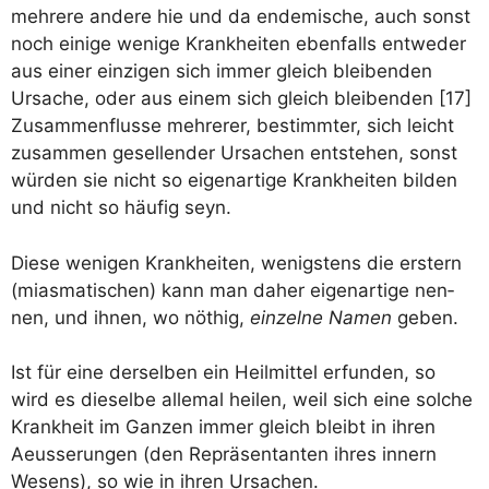
meh­re­re ande­re hie und da ende­mi­sche, auch sonst
noch eini­ge weni­ge Krank­hei­ten eben­falls ent­we­der
aus einer ein­zi­gen sich immer gleich blei­ben­den
Ursa­che, oder aus einem sich gleich blei­ben­den [17]
Zusam­men­flus­se meh­re­rer, bestimm­ter, sich leicht
zusam­men gesel­len­der Ursa­chen ent­ste­hen, sonst
wür­den sie nicht so eigen­ar­ti­ge Krank­hei­ten bil­den
und nicht so häu­fig seyn.
Die­se weni­gen Krank­hei­ten, wenigs­tens die erstern
(mias­ma­ti­schen) kann man daher eigen­ar­ti­ge nen­
nen, und ihnen, wo nöthig,
ein­zel­ne Namen
geben.
Ist für eine der­sel­ben ein Heil­mit­tel erfun­den, so
wird es die­sel­be alle­mal hei­len, weil sich eine sol­che
Krank­heit im Gan­zen immer gleich bleibt in ihren
Aeus­se­run­gen (den Reprä­sen­tan­ten ihres innern
Wesens), so wie in ihren Ursachen.