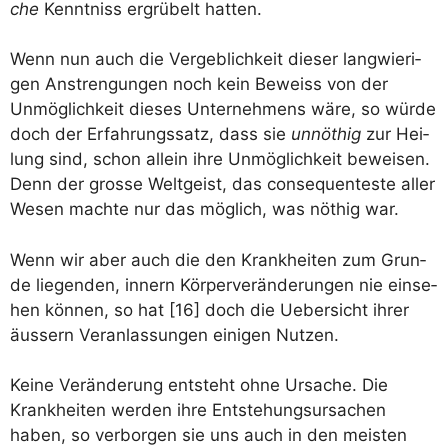
che
Kennt­niss ergrü­belt hatten.
Wenn nun auch die Ver­geb­lich­keit die­ser lang­wie­ri­
gen Anstren­gun­gen noch kein Beweiss von der
Unmög­lich­keit die­ses Unter­neh­mens wäre, so wür­de
doch der Erfah­rungs­satz, dass sie
unnö­thig
zur Hei­
lung sind, schon allein ihre Unmög­lich­keit bewei­sen.
Denn der gros­se Welt­geist, das con­se­quen­tes­te aller
Wesen mach­te nur das mög­lich, was nöthig war.
Wenn wir aber auch die den Krank­hei­ten zum Grun­
de lie­gen­den, innern Kör­per­ver­än­de­run­gen nie ein­se­
hen kön­nen, so hat [16] doch die Ueber­sicht ihrer
äus­sern Ver­an­las­sun­gen eini­gen Nutzen.
Kei­ne Ver­än­de­rung ent­steht ohne Ursa­che. Die
Krank­hei­ten wer­den ihre Ent­ste­hungs­ur­sa­chen
haben, so ver­bor­gen sie uns auch in den meis­ten