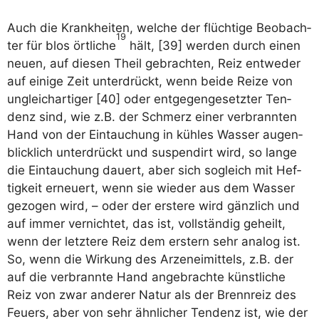
Auch die Krank­hei­ten, wel­che der flüch­ti­ge Beob­ach­
19
ter für blos ört­li­che
hält, [39] wer­den durch einen
neu­en, auf die­sen Theil gebrach­ten, Reiz ent­we­der
auf eini­ge Zeit unter­drückt, wenn bei­de Rei­ze von
ungleich­ar­ti­ger [40] oder ent­ge­gen­ge­setz­ter Ten­
denz sind, wie z.B. der Schmerz einer ver­brann­ten
Hand von der Ein­tau­chung in küh­les Was­ser augen­
blick­lich unter­drückt und sus­pen­dirt wird, so lan­ge
die Ein­tau­chung dau­ert, aber sich sogleich mit Hef­
tig­keit erneu­ert, wenn sie wie­der aus dem Was­ser
gezo­gen wird, – oder der ers­te­re wird gänz­lich und
auf immer ver­nich­tet, das ist, voll­stän­dig geheilt,
wenn der letz­te­re Reiz dem erstern sehr ana­log ist.
So, wenn die Wir­kung des Arzen­ei­mit­tels, z.B. der
auf die ver­brann­te Hand ange­brach­te künst­li­che
Reiz von zwar ande­rer Natur als der Brenn­reiz des
Feu­ers, aber von sehr ähn­li­cher Ten­denz ist, wie der