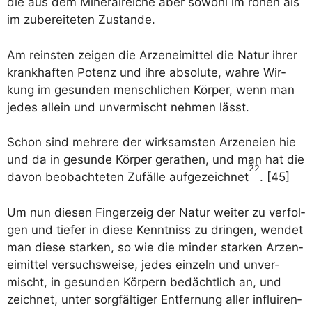
die aus dem Mine­ral­rei­che aber sowohl im rohen als
im zube­rei­te­ten Zustande.
Am reins­ten zei­gen die Arzen­ei­mit­tel die Natur ihrer
krank­haf­ten Potenz und ihre abso­lu­te, wah­re Wir­
kung im gesun­den mensch­li­chen Kör­per, wenn man
jedes allein und unver­mischt neh­men lässt.
Schon sind meh­re­re der wirk­sams­ten Arze­n­ei­en hie
und da in gesun­de Kör­per gera­then, und man hat die
22
davon beob­ach­te­ten Zufäl­le auf­ge­zeich­net
. [45]
Um nun die­sen Fin­ger­zeig der Natur wei­ter zu ver­fol­
gen und tie­fer in die­se Kennt­niss zu drin­gen, wen­det
man die­se star­ken, so wie die min­der star­ken Arzen­
ei­mit­tel ver­suchs­wei­se, jedes ein­zeln und unver­
mischt, in gesun­den Kör­pern bedächt­lich an, und
zeich­net, unter sorg­fäl­ti­ger Ent­fer­nung aller influi­ren­