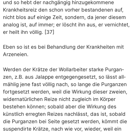
und so hebt der nach­gän­gig hin­zu­ge­kom­me­ne
Krank­heits­reiz den schon vor­her bestan­de­nen auf,
nicht blos auf eini­ge Zeit, son­dern, da jener die­sem
ana­log ist, auf immer; er löscht ihn aus, er ver­nich­tet,
er heilt ihn völ­lig. [37]
Eben so ist es bei Behand­lung der Krank­hei­ten mit
Arzeneien.
Wer­den der Krät­ze der Woll­ar­bei­ter star­ke Pur­gan­
zen, z.B. aus Jal­ap­pe ent­ge­gen­ge­setzt, so lässt all­
mäh­lig jene fast völ­lig nach, so lan­ge die Pur­gan­zen
fort­ge­setzt wer­den, weil die Wir­kung die­ser zwei­en,
wider­na­tür­li­chen Rei­ze nicht zugleich im Kör­per
bestehen kön­nen; sobald aber die Wir­kung des
künst­lich erreg­ten Rei­zes nach­lässt, das ist, sobald
die Pur­gan­zen bei Sei­te gesetzt wer­den, kömmt die
sus­pen­dir­te Krät­ze, nach wie vor, wie­der, weil ein