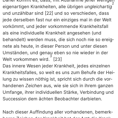
2
eigen­ar­ti­gen Krank­hei­ten, alle übri­gen
ungleich­ar­tig
und
unzähl­bar
sind [22] und so ver­schie­den, dass
jede der­sel­ben fast nur ein ein­zi­ges mal in der Welt
vor­kömmt, und jeder vor­kom­men­de Krank­heits­fall
als eine indi­vi­du­el­le Krank­heit ange­se­hen (und
behan­delt) wer­den muss, die sich noch nie so ereig­
ne­te als heu­te, in die­ser Per­son und unter die­sen
Umstän­den, und genau eben so nie wie­der in der
3
Welt vor­kom­men wird.
[23]
Das inne­re Wesen jeder Krank­heit, jedes ein­zel­nen
Krank­heits­fal­les, so weit es uns zum Behu­fe der Hei­
lung zu wis­sen nöthig ist, spricht sich durch die vor­
han­de­nen
Zei­chen
aus, wie sie sich in ihrem gan­zen
Umfan­ge, ihrer indi­vi­du­el­len Stär­ke, Ver­bin­dung und
Suc­ces­si­on dem äch­ten Beob­ach­ter darbieten.
Nach die­ser Auf­fin­dung aller vor­han­de­nen, bemerk­