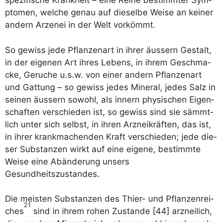
spe­zi­fi­sche Krank­heit – eine Rei­he bestimm­ter Sym­
pto­men, wel­che genau auf die­sel­be Wei­se an kei­ner
andern Arzen­ei in der Welt vorkömmt.
So gewiss jede Pflan­zen­art in ihrer äus­sern Gestalt,
in der eige­nen Art ihres Lebens, in ihrem Geschma­
cke, Geru­che u.s.w. von einer andern Pflan­zen­art
und Gat­tung – so gewiss jedes Mine­ral, jedes Salz in
sei­nen äus­sern sowohl, als innern phy­si­schen Eigen­
schaf­ten ver­schie­den ist, so gewiss sind sie sämmt­
lich unter sich selbst, in ihren Arz­nei­kräf­ten, das ist,
in ihrer krank­ma­chen­den Kraft ver­schie­den; jede die­
ser Sub­stan­zen wirkt auf eine eige­ne, bestimm­te
Wei­se eine Abän­de­rung unsers
Gesundheitszustandes.
Die meis­ten Sub­stan­zen des Thi­er- und Pflan­zen­rei­
21
ches
sind in ihrem rohen Zustan­de [44] arz­nei­lich,