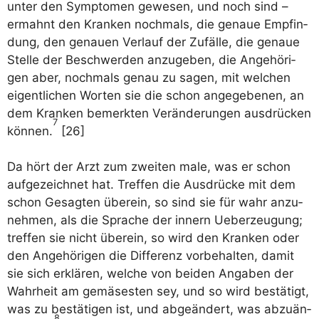
unter den Sym­pto­men gewe­sen, und noch sind –
ermahnt den Kran­ken noch­mals, die genaue Emp­fin­
dung, den genau­en Ver­lauf der Zufäl­le, die genaue
Stel­le der Beschwer­den anzu­ge­ben, die Ange­hö­ri­
gen aber, noch­mals genau zu sagen, mit wel­chen
eigent­li­chen Wor­ten sie die schon ange­ge­be­nen, an
dem Kran­ken bemerk­ten Ver­än­de­run­gen aus­drü­cken
7
kön­nen.
[26]
Da hört der Arzt zum zwei­ten male, was er schon
auf­ge­zeich­net hat. Tref­fen die Aus­drü­cke mit dem
schon Gesag­ten über­ein, so sind sie für wahr anzu­
neh­men, als die Spra­che der innern Ueber­zeu­gung;
tref­fen sie nicht über­ein, so wird den Kran­ken oder
den Ange­hö­ri­gen die Dif­fe­renz vor­be­hal­ten, damit
sie sich erklä­ren, wel­che von bei­den Anga­ben der
Wahr­heit am gemä­ses­ten sey, und so wird bestä­tigt,
was zu bestä­ti­gen ist, und abge­än­dert, was abzu­än­
8