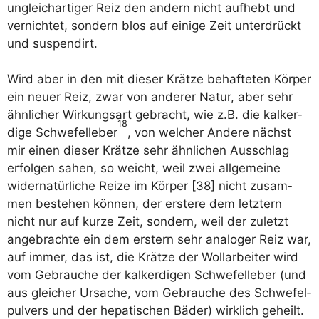
ungleich­ar­ti­ger Reiz den andern nicht auf­hebt und
ver­nich­tet, son­dern blos auf eini­ge Zeit unter­drückt
und suspendirt.
Wird aber in den mit die­ser Krät­ze behaf­te­ten Kör­per
ein neu­er Reiz, zwar von ande­rer Natur, aber sehr
ähn­li­cher Wir­kungs­art gebracht, wie z.B. die kal­k­er­
18
di­ge Schwe­fel­le­ber
, von wel­cher Ande­re nächst
mir einen die­ser Krät­ze sehr ähn­li­chen Aus­schlag
erfol­gen sahen, so weicht, weil zwei all­ge­mei­ne
wider­na­tür­li­che Rei­ze im Kör­per [38] nicht zusam­
men bestehen kön­nen, der ers­te­re dem letz­tern
nicht nur auf kur­ze Zeit, son­dern, weil der zuletzt
ange­brach­te ein dem erstern sehr ana­lo­ger Reiz war,
auf immer, das ist, die Krät­ze der Woll­ar­bei­ter wird
vom Gebrau­che der kal­k­er­di­gen Schwe­fel­le­ber (und
aus glei­cher Ursa­che, vom Gebrau­che des Schwe­fel­
pul­vers und der hepa­ti­schen Bäder) wirk­lich geheilt.