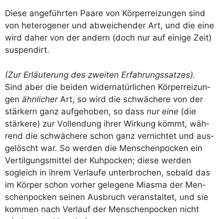
Die­se ange­führ­ten Paa­re von Kör­per­rei­zun­gen sind
von hete­ro­ge­ner und abwei­chen­der Art, und die eine
wird daher von der andern (doch nur auf eini­ge Zeit)
suspendirt.
(Zur Erläu­te­rung des zwei­ten Erfah­rungs­sat­zes).
Sind aber die bei­den wider­na­tür­li­chen Kör­per­rei­zun­
gen
ähn­li­cher
Art, so wird die schwä­che­re von der
stär­kern ganz auf­ge­ho­ben, so dass
nur eine
(die
stär­ke­re) zur Voll­endung ihrer Wir­kung kömmt, wäh­
rend die schwä­che­re schon ganz ver­nich­tet und aus­
ge­löscht war. So wer­den die Men­schen­po­cken ein
Ver­til­gungs­mit­tel der Kuh­po­cken; die­se wer­den
sogleich in ihrem Ver­lau­fe unter­bro­chen, sobald das
im Kör­per schon vor­her gele­ge­ne Mias­ma der Men­
schen­po­cken sei­nen Aus­bruch ver­an­stal­tet, und sie
kom­men nach Ver­lauf der Men­schen­po­cken nicht