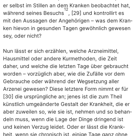
er selbst im Stil­len an dem Kran­ken beob­ach­tet hat,
12
wäh­rend sei­nes Besuchs
, [29] und kon­trol­lirt es
mit den Aus­sa­gen der Ange­hö­ri­gen – was dem Kran­
ken hie­von in gesun­den Tagen gewöhn­lich gewe­sen
sey, oder nicht?
Nun lässt er sich erzäh­len, wel­che Arz­nei­mit­tel,
Haus­mit­tel oder ande­re Kur­me­tho­den, die Zeit
daher, und wel­che die letz­ten Tage über gebraucht
wor­den – vor­züg­lich aber, wie die Zufäl­le vor dem
Gebrau­che oder wäh­rend der Weg­set­zung aller
Arzen­ei gewe­sen? Die­se letz­te­re Form nimmt er für
[30] die ursprüng­li­che an; jenes ist die zum Theil
künst­lich umge­än­der­te Gestalt der Krank­heit, die er
aber zuwei­len so, wie sie ist, neh­men und so behan­
deln muss, wenn die Lage der Din­ge drin­gend ist
und kei­nen Ver­zug lei­det. Oder er lässt die Krank­
heit, wenn sie chro­nisch ist, eini­ge Tage ganz ohne