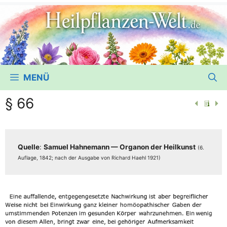
MENÜ
§ 66
Quel­le
:
Samu­el Hah­ne­mann — Orga­non der Heil­kunst
(6.
Auf­la­ge, 1842; nach der Aus­ga­be von Richard Haehl 1921)