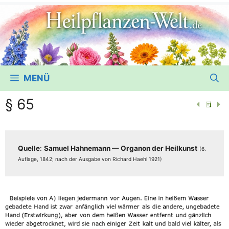
MENÜ
§ 65
Quel­le
:
Samu­el Hah­ne­mann — Orga­non der Heil­kunst
(6.
Auf­la­ge, 1842; nach der Aus­ga­be von Richard Haehl 1921)