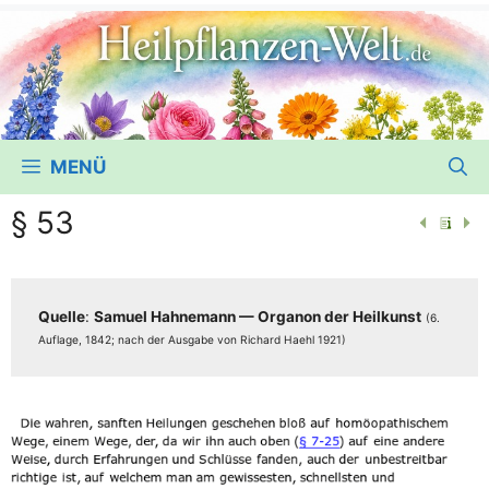
MENÜ
§ 53
Quel­le
:
Samu­el Hah­ne­mann — Orga­non der Heil­kunst
(6.
Auf­la­ge, 1842; nach der Aus­ga­be von Richard Haehl 1921)