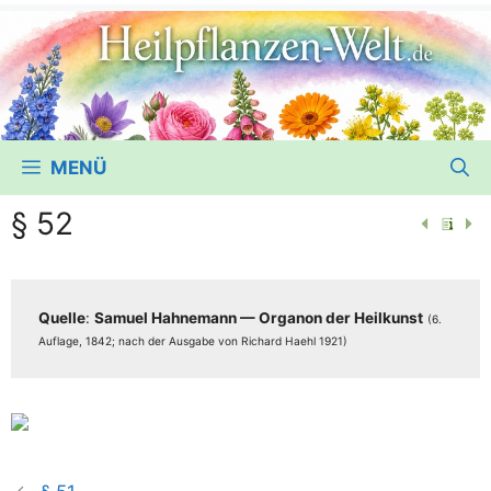
MENÜ
§ 52
Quel­le
:
Samu­el Hah­ne­mann — Orga­non der Heil­kunst
(6.
Auf­la­ge, 1842; nach der Aus­ga­be von Richard Haehl 1921)