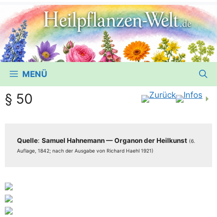
MENÜ
§ 50
Quel­le
:
Samu­el Hah­ne­mann — Orga­non der Heil­kunst
(6.
Auf­la­ge, 1842; nach der Aus­ga­be von Richard Haehl 1921)