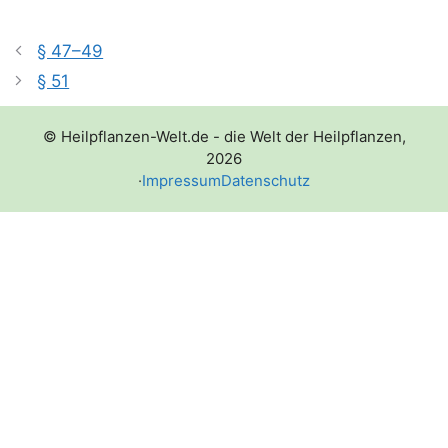
§ 47–49
§ 51
© Heilpflanzen-Welt.de - die Welt der Heilpflanzen,
2026
·
Impressum
Datenschutz