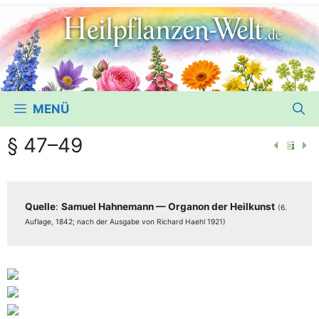
MENÜ
§ 47–49
Quel­le
:
Samu­el Hah­ne­mann — Orga­non der Heil­kunst
(6.
Auf­la­ge, 1842; nach der Aus­ga­be von Richard Haehl 1921)