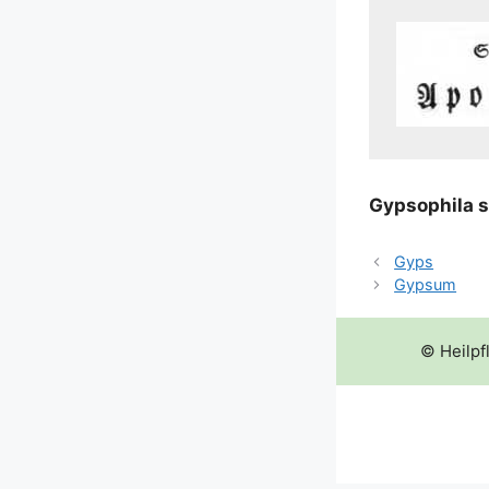
Gyp­so­phi­la 
Gyps
Gypsum
© Heilpf