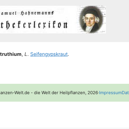
strut­hi­um
,
L
.
Sei­fen­gyps­kraut
.
lanzen-Welt.de - die Welt der Heilpflanzen, 2026
·
Impressum
Dat