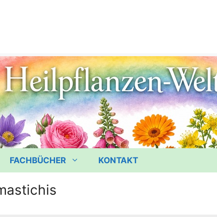
FACHBÜCHER
KONTAKT
astichis