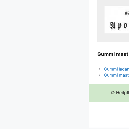
Gum­mi masti
Gummi lada
Gummi mast
© Heilpf