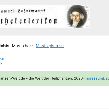
­chis
, Mastix­harz,
Mastix­pis­ta­zie
.
num
ix
lanzen-Welt.de - die Welt der Heilpflanzen, 2026
·
Impressum
Dat