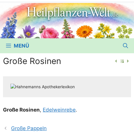
MENÜ
Große Rosinen
Gro­ße Rosi­nen
,
Edel­wein­re­be
.
Große Pappeln