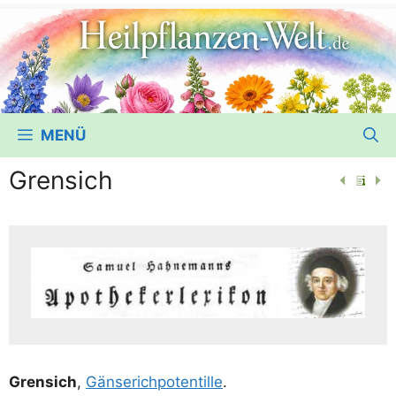
MENÜ
Grensich
Gren­sich
,
Gän­se­rich­po­ten­til­le
.