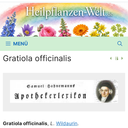
MENÜ
Gratiola officinalis
Gra­tio­la offi­ci­na­lis
,
L
.
Wildau­rin
.