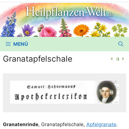
MENÜ
Granatapfelschale
Gra­na­ten­rin­de
, Gra­nat­ap­fel­scha­le,
Apfel­gra­na­te
.