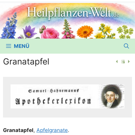
MENÜ
Granatapfel
Gra­nat­ap­fel
,
Apfel­gra­na­te
.