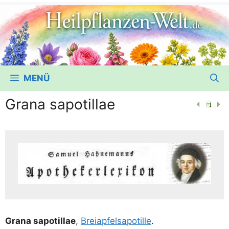
MENÜ
Grana sapotillae
Gra­na sapot­il­lae
,
Brei­ap­fel­sapot­il­le
.