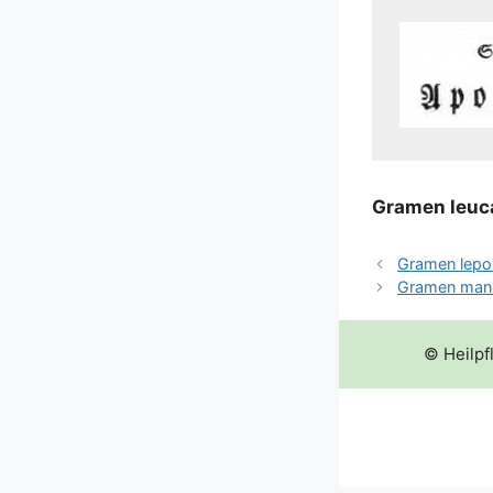
Gra­men leu­
Gramen lepo
Gramen man
© Heilpf