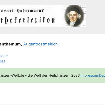
can­the­mum
,
Augen­trost­mei­rich
.
rinum
nae
lanzen-Welt.de - die Welt der Heilpflanzen, 2026
·
Impressum
Dat