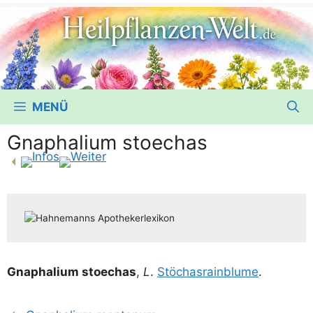
MENÜ
Gnaphalium stoechas
Gna­pha­li­um stoe­chas
,
L
.
Stö­chas­rain­blu­me
.