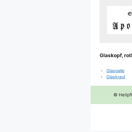
Glas­kopf, ro
Glasgalle
Glaskraut
© Heilpf