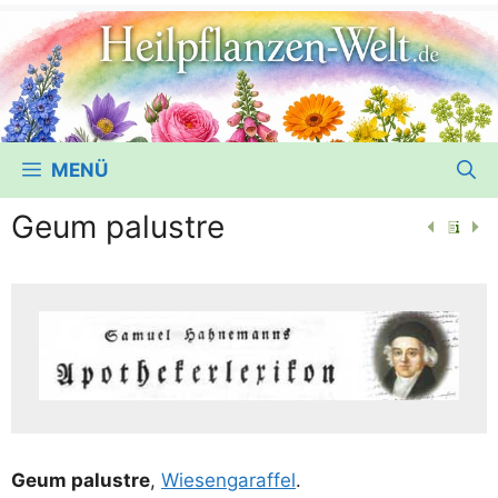
MENÜ
Geum palustre
Geum palust­re
,
Wie­sen­ga­raf­fel
.