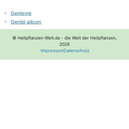
Genievre
Genipi album
© Heilpflanzen-Welt.de - die Welt der Heilpflanzen,
2026
·
Impressum
Datenschutz