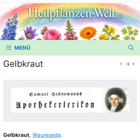
MENÜ
Gelbkraut
Gelb­kraut
,
Wau­re­se­de
.