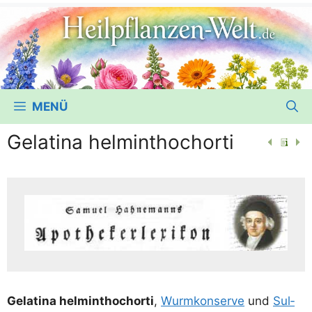
MENÜ
Gelatina helminthochorti
Gela­ti­na hel­m­in­thoch­or­ti
,
Wurm­kon­ser­ve
und
Sul­