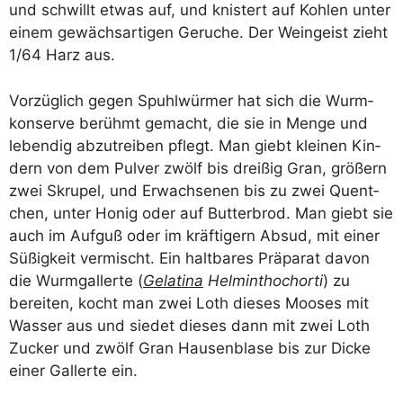
und schwillt etwas auf, und knis­tert auf Koh­len unter
einem gewächs­ar­ti­gen Geru­che. Der Wein­geist zieht
1/​64 Harz aus.
Vor­züg­lich gegen Spuhl­wür­mer hat sich die Wurm­
kon­ser­ve berühmt gemacht, die sie in Men­ge und
leben­dig abzu­trei­ben pflegt. Man gie­bt klei­nen Kin­
dern von dem Pul­ver zwölf bis drei­ßig Gran, grö­ßern
zwei Skru­pel, und Erwach­se­nen bis zu zwei Quent­
chen, unter Honig oder auf But­ter­brod. Man gie­bt sie
auch im Auf­guß oder im kräf­ti­gern Absud, mit einer
Süßig­keit ver­mischt. Ein halt­ba­res Prä­pa­rat davon
die Wurm­gal­ler­te (
Gela­ti­na
Hel­m­in­thoch­or­ti
) zu
berei­ten, kocht man zwei Loth die­ses Moo­ses mit
Was­ser aus und sie­det die­ses dann mit zwei Loth
Zucker und zwölf Gran Hau­sen­bla­se bis zur Dicke
einer Gal­ler­te ein.