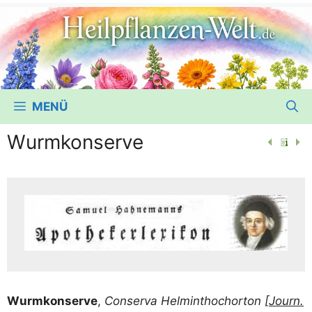
MENÜ
Wurmkonserve
Wurm­kon­ser­ve
,
Con­ser­va Hel­m­in­thoch­or­ton [
Journ.