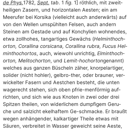
de Phys.
1782,
Sept.
tab
. 1
fig
. 1] röth­lich, mit zweit­
hei­li­gen Zasern, und hori­zon­ta­len Aes­ten; ein am
Meer­u­fer bei Kor­si­ka (viel­leicht auch ander­wärts) auf
von den Wel­len umspühl­ten Fel­sen, auch andern
Stei­nen am Gesta­de und auf Kon­chy­li­en woh­nen­des,
etwa zoll­ho­hes, tang­ar­ti­ges Gewächs (
Hel­m­in­thoch­
or­ton, Coral­li­na cor­si­ca­na, Coral­li­na rubra, Fucus Hel­
m­in­thoch­or­tos
, auch, wie­wohl unrich­tig,
Elm­in­thoch­
or­ton, Meli­to­chor­ton
, und
Lemit-hoch­or­ton
genannt)
wel­ches aus gan­zen Büscheln zäher, knor­pel­ar­ti­ger,
soli­der (nicht hoh­ler), gelb­ro-ther, oder brau­ner, ver­
wi­ckel­ter Fasern und Aest­chen besteht, die unten
wage­recht ste­hen, sich oben pfrie-men­för­mig auf­
rich­ten, und sich wie aus Kno­ten in zwei oder drei
Spit­zen thei­len, von wider­li­chem dump­fi­gem Geru­
che und sal­zicht ekel­haf­tem Ge-schma­cke. Er braußt
wegen anhän­gen­der, kalk­ar­ti­ger Thei­le etwas mit
Säu­ren, ver­brei­tet in Was­ser geweicht sei­ne Aes­te,