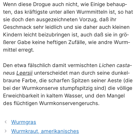
Wenn die­se Dro­gue auch nicht, wie Eini­ge behaup­
ten, das kräf­tigs­te unter allen Wurm­mit­teln ist, so hat
sie doch den aus­ge­zeich­ne­ten Vor­zug, daß ihr
Geschmack sehr leid­lich und sie daher auch klei­nen
Kin­dern leicht bei­zu­brin­gen ist, auch daß sie in grö­
ße­rer Gabe kei­ne hef­ti­gen Zufäl­le, wie and­re Wurm­
mit­tel erregt.
Den etwa fälsch­lich damit ver­misch­ten
Lichen casta­
neus
Leer­sii
unter­schei­det man durch sei­ne dun­kel­
brau­ne Far­be, die schar­fen Spit­zen sei­ner Aes­te (die
bei der Wurm­kon­ser­ve stumpf­spit­zig sind) die völ­li­ge
Erweich­bar­keit in kal­tem Was­ser, und den Man­gel
des flüch­ti­gen Wurmkonservengeruchs.
Wurmgras
Wurmkraut, amerikanisches