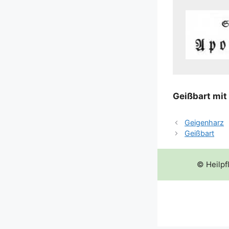
Geiß­bart mit 
Geigenharz
Geißbart
© Heilpf