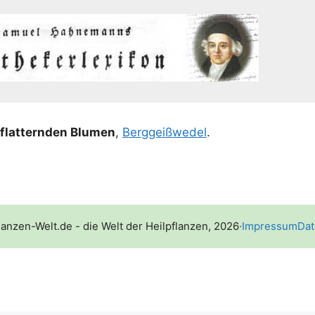
flat­tern­den Blu­men
,
Berg­geiß­we­del
.
lanzen-Welt.de - die Welt der Heilpflanzen, 2026
·
Impressum
Dat