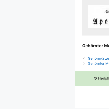
Gehörn­ter 
Gehörmünz
Gehörnter 
© Heilpf