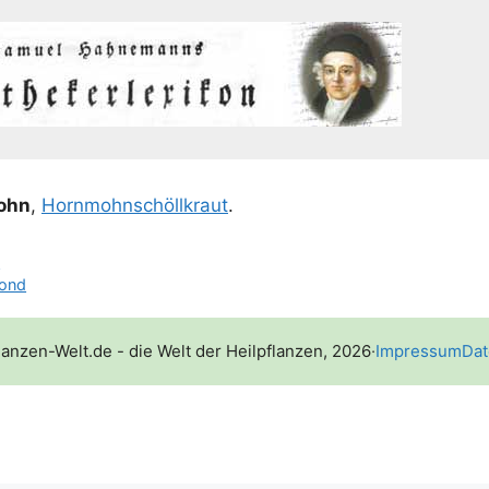
Mohn
,
Horn­mohnsch­öll­kraut
.
e
Mond
lanzen-Welt.de - die Welt der Heilpflanzen, 2026
·
Impressum
Dat