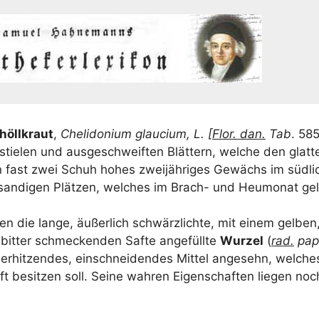
öll­kraut
,
Cheli­do­ni­um glau­ci­um, L. [
Flor. dan.
Tab
. 585
stie­len und aus­ge­schweif­ten Blät­tern, wel­che den glat­t
 fast zwei Schuh hohes zwei­jäh­ri­ges Gewächs im süd­li­
an­di­gen Plät­zen, wel­ches im Brach- und Heu­mo­nat gel
n die lan­ge, äußer­lich schwärz­lich­te, mit einem gel­ben, 
it­ter schme­cken­den Saf­te ange­füll­te
Wur­zel
(
rad.
papa
 erhit­zen­des, ein­schnei­den­des Mit­tel ange­sehn, wel­ch
aft besit­zen soll. Sei­ne wah­ren Eigen­schaf­ten lie­gen n