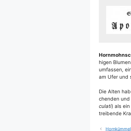
Horn­mohnsch­
hi­gen Blu­men­
umfas­sen, ein
am Ufer und s
Die Alten habe
chen­den und b
cu­la­ti
) als ein
trei­ben­de Kr
Hornkümmel