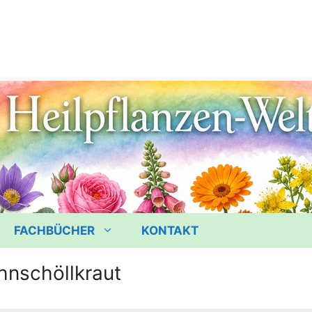
FACHBÜCHER
KONTAKT
nschöllkraut