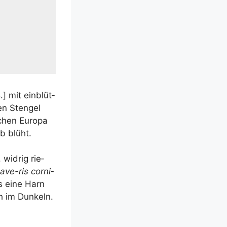
.] mit ein­blüt­
en Sten­gel
chen Euro­pa
b blüht.
wid­rig rie­
­ve-ris cor­ni­
es eine Harn
och im Dunkeln.