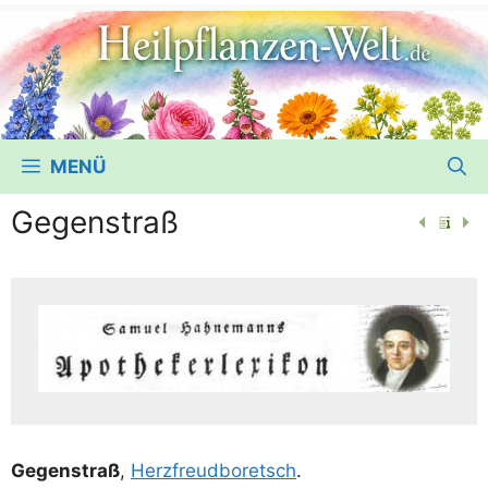
MENÜ
Gegenstraß
Gegen­straß
,
Herz­freud­bo­retsch
.